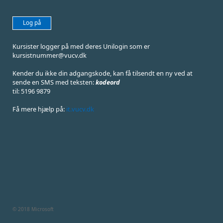
Log på
Kursister logger på med deres Unilogin som er
kursistnummer@vucv.dk
Kender du ikke din adgangskode, kan få tilsendt en ny ved at
sende en SMS med teksten:
kodeord
til: 5196 9879
Få mere hjælp på:
it.vucv.dk
© 2018 Microsoft